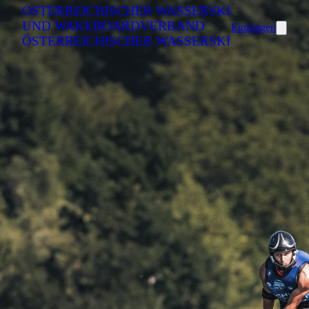
ÖSTERREICHISCHER WASSERSKI
UND WAKEBOARDVERBAND
Einloggen
ÖSTERREICHISCHER WASSERSKI
UND WAKEBOARDVERBAND
...
ÖSTERREICHISCHER WASSERSKI UND
WAKEBOARDVERBAND
Barawitzkagasse 5/7
1190 Wien
+4369915000155
office@oewwv.at
ZVR-Zahl: 001514624
Mitglied der International Waterski & Wakeboard Federation
(IWWF)